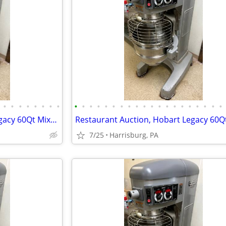
•
•
•
•
•
•
•
•
•
•
•
•
•
•
•
•
•
•
•
•
•
•
•
•
•
•
•
•
Restaurant Auction, Hobart Legacy 60Qt Mixer, Norlake Walk-in Freezer
7/25
Harrisburg, PA