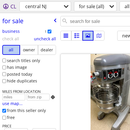
CL
central NJ
for sale (all)
all
for sale
business
1
new
check all
uncheck all
all
owner
dealer
search titles only
has image
posted today
hide duplicates
MILES FROM LOCATION

use map...
from this seller only
free
PRICE