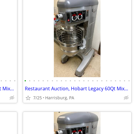
•
•
•
•
•
•
•
•
•
•
•
•
•
•
•
•
•
•
•
•
•
•
•
•
•
•
•
•
Restaurant Auction, Hobart Legacy 60Qt Mixer, Norlake Walk-in Freezer
Restaurant Auction, Hobart Legacy 60Qt Mixer, Norlake Walk-in Freezer
7/25
Harrisburg, PA