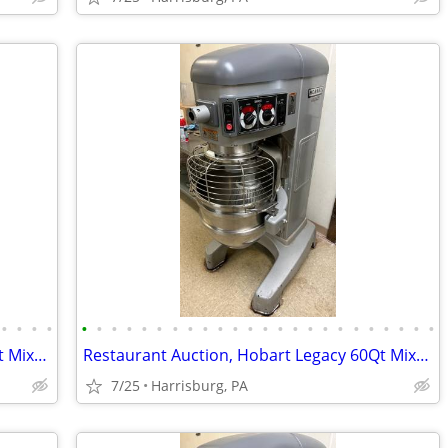
•
•
•
•
•
•
•
•
•
•
•
•
•
•
•
•
•
•
•
•
•
•
•
•
•
•
•
•
Restaurant Auction, Hobart Legacy 60Qt Mixer, Norlake Walk-in Freezer
Restaurant Auction, Hobart Legacy 60Qt Mixer, Norlake Walk-in Freezer
7/25
Harrisburg, PA