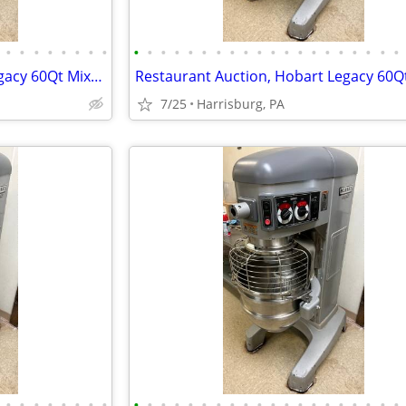
•
•
•
•
•
•
•
•
•
•
•
•
•
•
•
•
•
•
•
•
•
•
•
•
•
•
•
•
Restaurant Auction, Hobart Legacy 60Qt Mixer, Norlake Walk-in Freezer
7/25
Harrisburg, PA
•
•
•
•
•
•
•
•
•
•
•
•
•
•
•
•
•
•
•
•
•
•
•
•
•
•
•
•