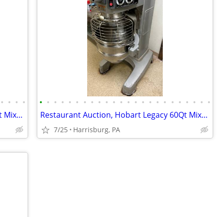
•
•
•
•
•
•
•
•
•
•
•
•
•
•
•
•
•
•
•
•
•
•
•
•
•
•
•
•
Restaurant Auction, Hobart Legacy 60Qt Mixer, Norlake Walk-in Freezer
Restaurant Auction, Hobart Legacy 60Qt Mixer, Norlake Walk-in Freezer
7/25
Harrisburg, PA