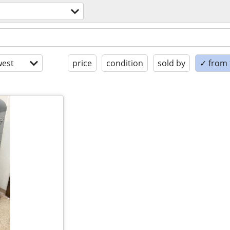
est
price
condition
sold by
✓ from t