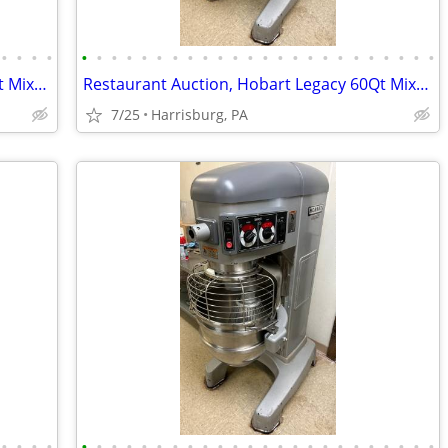
•
•
•
•
•
•
•
•
•
•
•
•
•
•
•
•
•
•
•
•
•
•
•
•
•
•
•
•
Restaurant Auction, Hobart Legacy 60Qt Mixer, Norlake Walk-in Freezer
Restaurant Auction, Hobart Legacy 60Qt Mixer, Norlake Walk-in Freezer
7/25
Harrisburg, PA
•
•
•
•
•
•
•
•
•
•
•
•
•
•
•
•
•
•
•
•
•
•
•
•
•
•
•
•