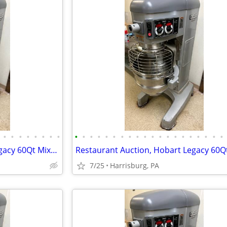
•
•
•
•
•
•
•
•
•
•
•
•
•
•
•
•
•
•
•
•
•
•
•
•
•
•
•
•
Restaurant Auction, Hobart Legacy 60Qt Mixer, Norlake Walk-in Freezer
7/25
Harrisburg, PA