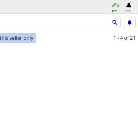
post
acct
his seller only
1 - 4
of 21