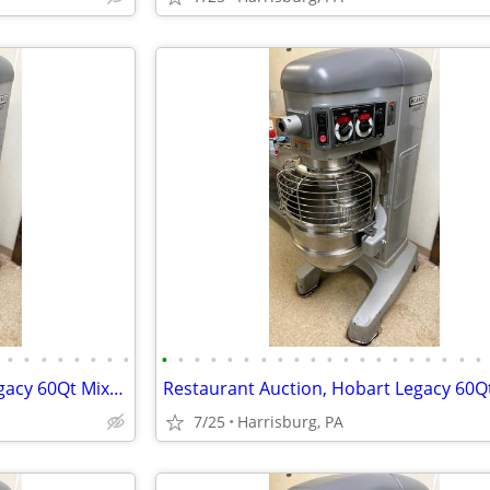
•
•
•
•
•
•
•
•
•
•
•
•
•
•
•
•
•
•
•
•
•
•
•
•
•
•
•
•
Restaurant Auction, Hobart Legacy 60Qt Mixer, Norlake Walk-in Freezer
7/25
Harrisburg, PA