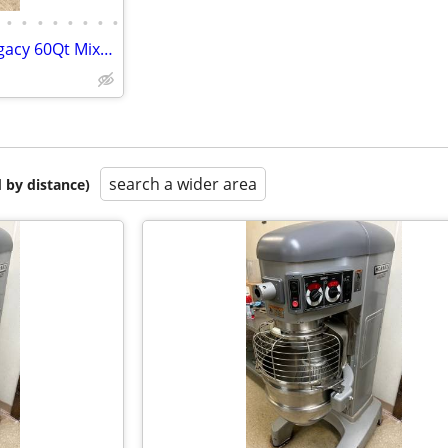
•
•
•
•
•
•
•
•
Restaurant Auction, Hobart Legacy 60Qt Mixer, Norlake Walk-in Freezer
search a wider area
 by distance)