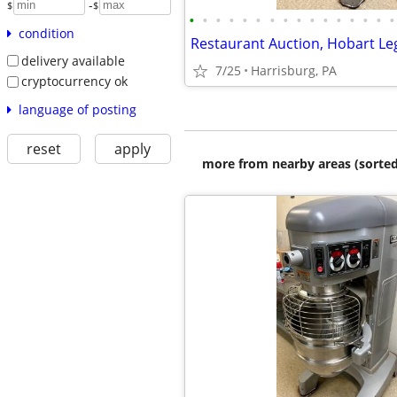
-
$
$
•
•
•
•
•
•
•
•
•
•
•
•
•
•
•
•
condition
delivery available
7/25
Harrisburg, PA
cryptocurrency ok
language of posting
reset
apply
more from nearby areas (sorted