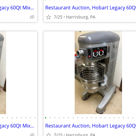
Restaurant Auction, Hobart Legacy 60Qt Mixer, Norlake Walk-in Freezer
7/25
Harrisburg, PA
•
•
•
•
•
•
•
•
•
•
•
•
•
•
•
•
•
•
•
•
•
•
•
•
•
•
•
•
Restaurant Auction, Hobart Legacy 60Qt Mixer, Norlake Walk-in Freezer
7/25
Harrisburg, PA