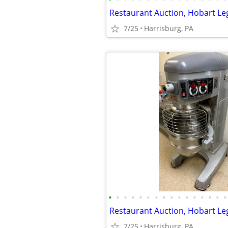
7/25
Harrisburg, PA
•
•
•
•
•
•
•
•
•
•
•
•
•
•
•
•
7/25
Harrisburg, PA