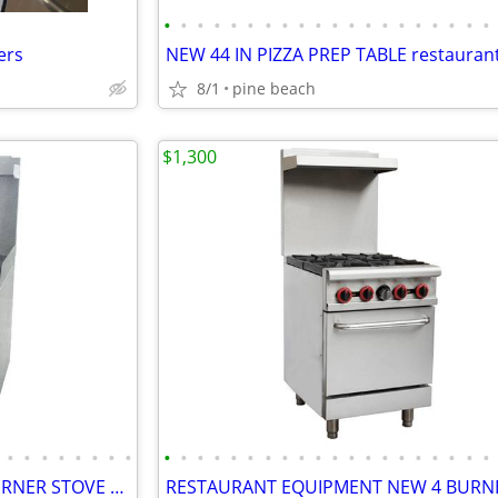
•
•
•
•
•
•
•
•
•
•
•
•
•
•
•
•
•
•
•
•
ers
8/1
pine beach
$1,300
•
•
•
•
•
•
•
•
•
•
•
•
•
•
•
•
•
•
•
•
•
•
•
•
•
•
•
•
RESTAURANT EQUIPMENT 4 BURNER STOVE 12 IN GRIDDLE