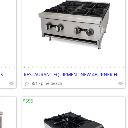
•
•
•
•
•
•
•
•
•
•
•
•
•
•
•
•
•
•
•
•
•
•
•
•
•
•
•
•
SS
RESTAURANT EQUIPMENT NEW 4BURNER HOT TOP
8/1
pine beach
$595