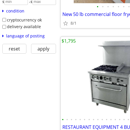
-
$
$
•
•
•
•
•
•
•
condition
New 50 lb commercial floor fry
cryptocurrency ok
8/1
delivery available
language of posting
$1,795
reset
apply
•
•
•
•
•
•
•
•
•
•
•
•
•
•
•
•