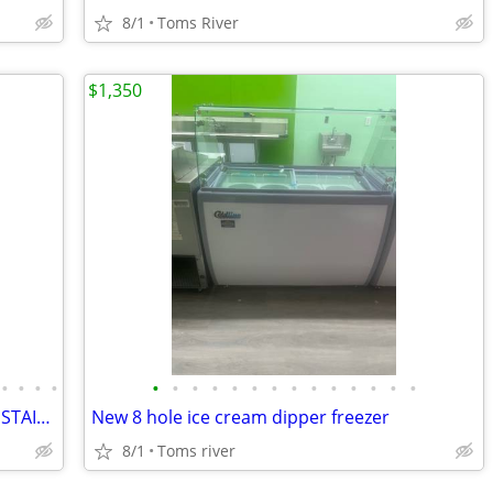
8/1
Toms River
$1,350
•
•
•
•
•
•
•
•
•
•
•
•
•
•
•
•
•
•
RESTAURANT EQUIPMENT COMMERCAL STAINLESS 1DOOR REACH IN FREEZER
New 8 hole ice cream dipper freezer
8/1
Toms river