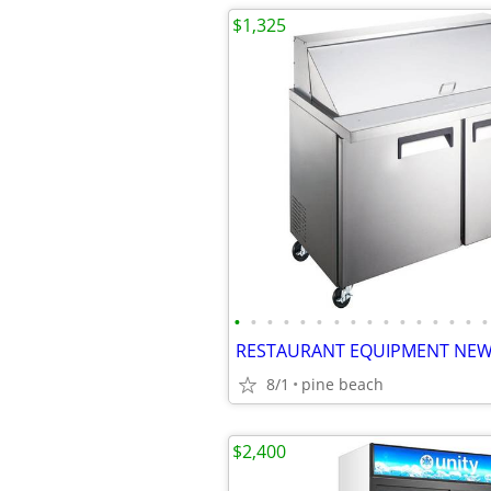
$1,325
•
•
•
•
•
•
•
•
•
•
•
•
•
•
•
•
8/1
pine beach
$2,400