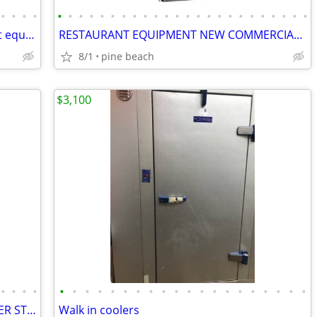
•
•
•
•
•
•
•
•
•
•
•
•
•
•
•
•
•
•
•
•
•
•
•
•
•
•
•
•
NEW 44 IN PIZZA PREP TABLE restaurant equipment
RESTAURANT EQUIPMENT NEW COMMERCIAL GLASS DOOR FEEZER
8/1
pine beach
$3,100
•
•
•
•
•
•
•
•
•
•
•
•
•
•
•
•
•
•
•
•
•
•
•
•
RESTAURANT EQUIPMENT NEW 4 BURNER STOVE
Walk in coolers