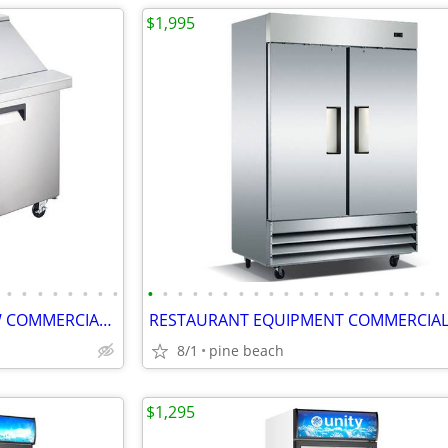
$1,995
•
•
•
•
•
•
•
•
•
•
•
•
•
•
•
•
•
•
•
•
•
•
•
•
•
•
•
•
RESTAURANT EQUIPMENT NEW COMMERCIAL 36 IN SANDWICH PREP TABLE
8/1
pine beach
$1,295