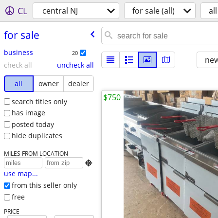
CL
central NJ
for sale (all)
all
for sale
business
20
new
check all
uncheck all
all
owner
dealer
$750
search titles only
has image
posted today
hide duplicates
MILES FROM LOCATION

use map...
from this seller only
free
PRICE