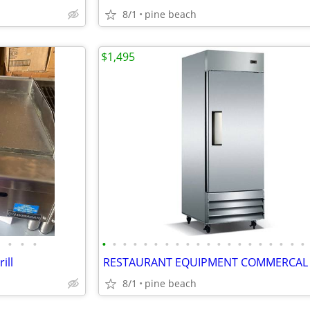
8/1
pine beach
$1,495
•
•
•
•
•
•
•
•
•
•
•
•
•
•
•
•
•
•
•
•
•
•
•
ill
8/1
pine beach