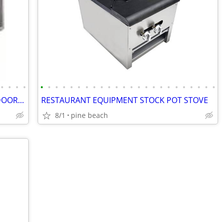
•
•
•
•
•
•
•
•
•
•
•
•
•
•
•
•
•
•
•
•
•
•
•
•
•
•
•
•
RESTAURANT EQUIPMENT 72IN GLASS DOOR BACK BAR
RESTAURANT EQUIPMENT STOCK POT STOVE
8/1
pine beach