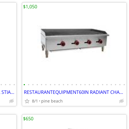
$1,050
•
•
•
•
•
•
•
•
•
•
•
•
•
•
•
•
•
•
•
•
•
•
•
•
•
•
•
•
RESTAURANT EQUIPMENT COMMERCIAL STIANLESS DOUBLE DOOR FREEZER
RESTAURANTEQUIPMENT60IN RADIANT CHARBROILER
8/1
pine beach
$650