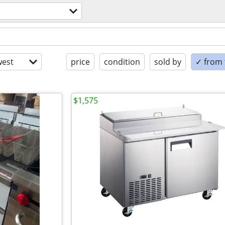
est
price
condition
sold by
✓ from t
$1,575