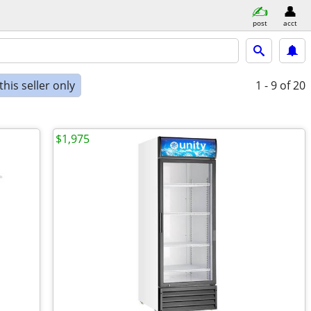
post
acct
his seller only
1 - 9
of 20
$1,975