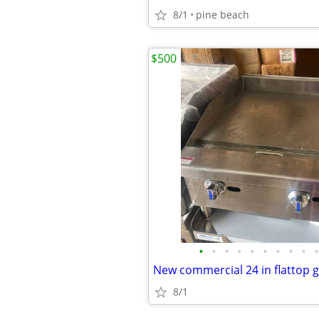
8/1
pine beach
$500
•
•
•
•
•
•
•
•
•
•
New commercial 24 in flattop gr
8/1