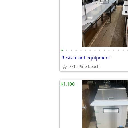
•
•
•
•
•
•
•
•
•
•
•
•
•
•
Restaurant equipment
8/1
Pine beach
$1,100