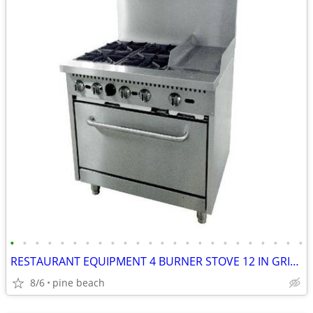
•
•
•
•
•
•
•
•
•
•
•
•
•
•
•
•
•
•
•
•
•
•
•
•
RESTAURANT EQUIPMENT 4 BURNER STOVE 12 IN GRIDDLE
8/6
pine beach