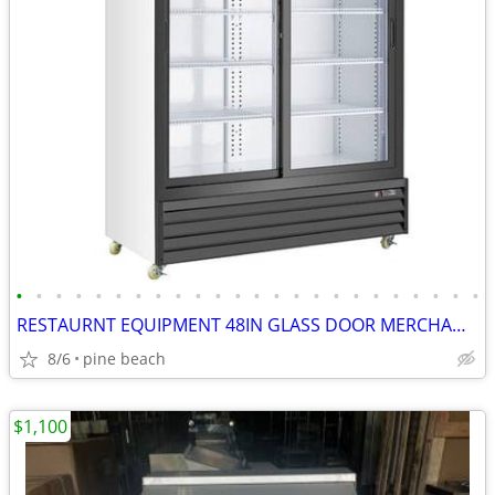
•
•
•
•
•
•
•
•
•
•
•
•
•
•
•
•
•
•
•
•
•
•
•
•
RESTAURNT EQUIPMENT 48IN GLASS DOOR MERCHANDISER
8/6
pine beach
$1,100