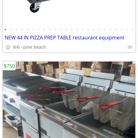
•
•
•
•
•
•
•
•
•
•
•
•
•
•
•
•
•
•
•
•
•
•
•
•
NEW 44 IN PIZZA PREP TABLE restaurant equipment
8/6
pine beach
$750