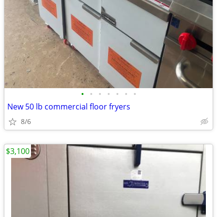
•
•
•
•
•
•
•
New 50 lb commercial floor fryers
8/6
$3,100