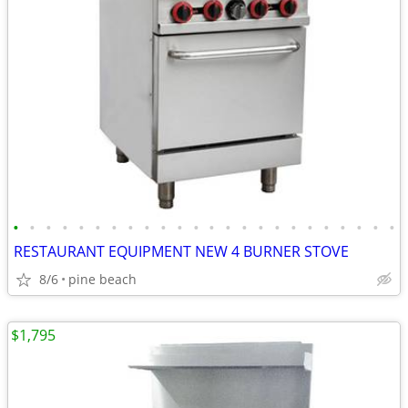
•
•
•
•
•
•
•
•
•
•
•
•
•
•
•
•
•
•
•
•
•
•
•
•
RESTAURANT EQUIPMENT NEW 4 BURNER STOVE
8/6
pine beach
$1,795