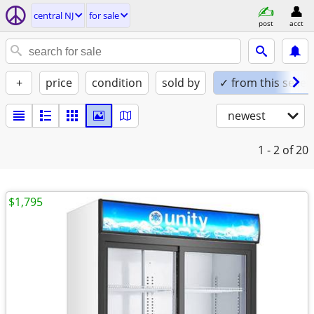
central NJ
for sale
post
acct
+
price
condition
sold by
✓ from this seller
newest
1 - 2
of 20
$1,795