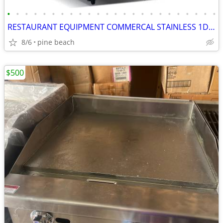
•
•
•
•
•
•
•
•
•
•
•
•
•
•
•
•
•
•
•
•
•
•
•
•
RESTAURANT EQUIPMENT COMMERCAL STAINLESS 1DOOR REACH IN FREEZER
8/6
pine beach
$500