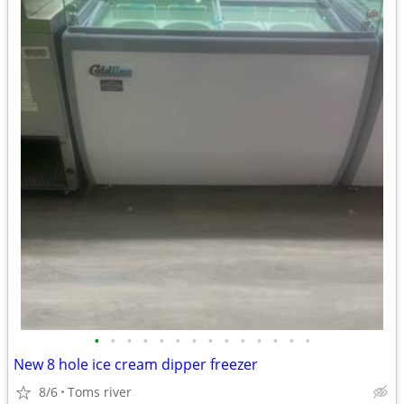
•
•
•
•
•
•
•
•
•
•
•
•
•
•
New 8 hole ice cream dipper freezer
8/6
Toms river