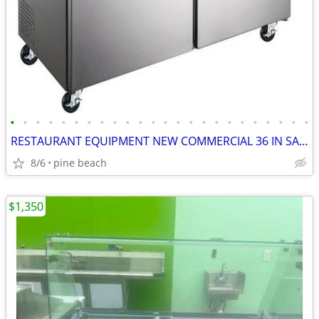
•
•
•
•
•
•
•
•
•
•
•
•
•
•
•
•
•
•
•
•
•
•
•
•
RESTAURANT EQUIPMENT NEW COMMERCIAL 36 IN SANDWICH PREP TABLE
8/6
pine beach
$1,350